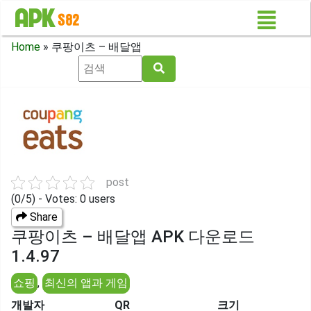
Home
»
쿠팡이츠 – 배달앱
post
(0/5) - Votes: 0 users
Share
쿠팡이츠 – 배달앱 APK 다운로드
1.4.97
쇼핑
,
최신의 앱과 게임
개발자
QR
크기