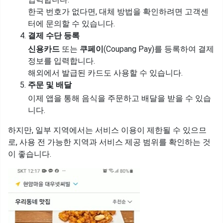
한국 번호가 없다면, 대체 방법을 확인하려면 고객센
터에 문의할 수 있습니다.
결제 수단 등록
신용카드
또는
쿠페이
(Coupang Pay)를 등록하여 결제
정보를 입력합니다.
해외에서 발급된 카드도 사용할 수 있습니다.
주문 및 배달
이제 앱을 통해 음식을 주문하고 배달을 받을 수 있습
니다.
하지만, 일부 지역에서는 서비스 이용이 제한될 수 있으므
로, 사용 전 가능한 지역과 서비스 제공 범위를 확인하는 것
이 좋습니다.