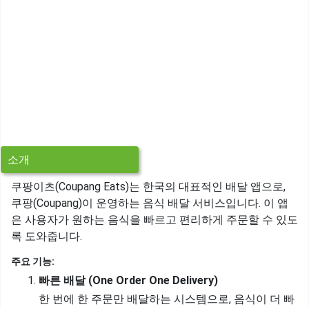
소개
쿠팡이츠(Coupang Eats)는 한국의 대표적인 배달 앱으로,
쿠팡(Coupang)이 운영하는 음식 배달 서비스입니다. 이 앱
은 사용자가 원하는 음식을 빠르고 편리하게 주문할 수 있도
록 도와줍니다.
주요 기능:
빠른 배달 (One Order One Delivery)
한 번에 한 주문만 배달하는 시스템으로, 음식이 더 빠