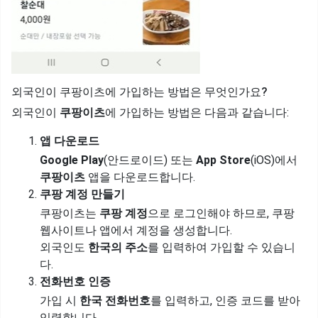
외국인이 쿠팡이츠에 가입하는 방법은 무엇인가요?
외국인이
쿠팡이츠
에 가입하는 방법은 다음과 같습니다:
앱 다운로드
Google Play
(안드로이드) 또는
App Store
(iOS)에서
쿠팡이츠
앱을 다운로드합니다.
쿠팡 계정 만들기
쿠팡이츠는
쿠팡 계정
으로 로그인해야 하므로, 쿠팡
웹사이트나 앱에서 계정을 생성합니다.
외국인도
한국의 주소
를 입력하여 가입할 수 있습니
다.
전화번호 인증
가입 시
한국 전화번호
를 입력하고, 인증 코드를 받아
입력합니다.