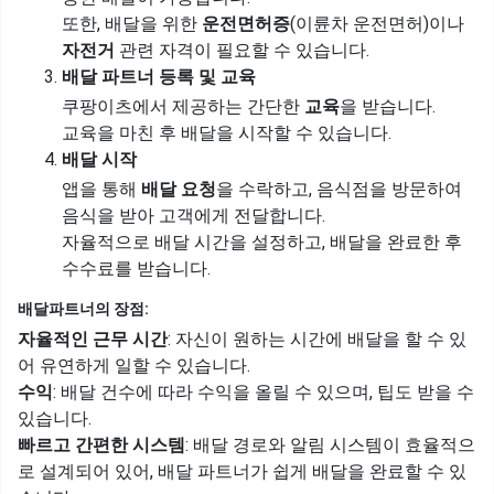
또한, 배달을 위한
운전면허증
(이륜차 운전면허)이나
자전거
관련 자격이 필요할 수 있습니다.
배달 파트너 등록 및 교육
쿠팡이츠에서 제공하는 간단한
교육
을 받습니다.
교육을 마친 후 배달을 시작할 수 있습니다.
배달 시작
앱을 통해
배달 요청
을 수락하고, 음식점을 방문하여
음식을 받아 고객에게 전달합니다.
자율적으로 배달 시간을 설정하고, 배달을 완료한 후
수수료를 받습니다.
배달파트너의 장점:
자율적인 근무 시간
: 자신이 원하는 시간에 배달을 할 수 있
어 유연하게 일할 수 있습니다.
수익
: 배달 건수에 따라 수익을 올릴 수 있으며, 팁도 받을 수
있습니다.
빠르고 간편한 시스템
: 배달 경로와 알림 시스템이 효율적으
로 설계되어 있어, 배달 파트너가 쉽게 배달을 완료할 수 있