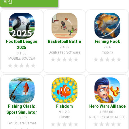
최신
Football League
Basketball Battle
Fishing Hook
2025
2.4.39
2.6.6
DoubleTap Software
mobirix
0.1.55
★
★
★
★
★
★
★
★
★
★
MOBILE SOCCER
★
★
★
★
★
Fishing Clash:
Fishdom
Hero Wars Alliance
Sport Simulator
9.1.2.0
1.253.001
Playrix
NEXTERS GLOBAL LTD
1.0.395
★
★
★
★
★
★
★
★
★
★
Ten Square Games