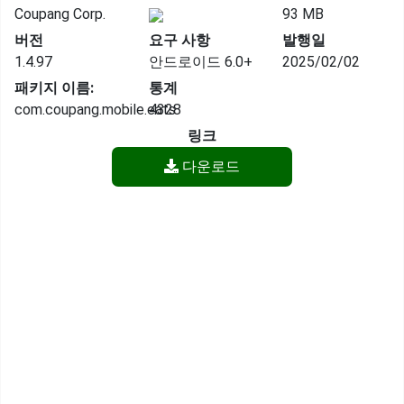
Coupang Corp.
93 MB
버전
요구 사항
발행일
1.4.97
안드로이드 6.0+
2025/02/02
패키지 이름:
통계
com.coupang.mobile.eats
4328
링크
다운로드