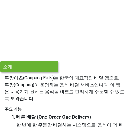
소개
쿠팡이츠(Coupang Eats)는 한국의 대표적인 배달 앱으로,
쿠팡(Coupang)이 운영하는 음식 배달 서비스입니다. 이 앱
은 사용자가 원하는 음식을 빠르고 편리하게 주문할 수 있도
록 도와줍니다.
주요 기능:
빠른 배달 (One Order One Delivery)
한 번에 한 주문만 배달하는 시스템으로, 음식이 더 빠