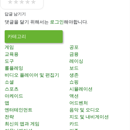
★
★
★
★
★
답글 남기기
댓글을 달기 위해서는
로그인
해야합니다.
카테고리
게임
공포
교육용
금융
도구
레이싱
롤플레잉
보드
비디오 플레이어 및 편집기
생존
소셜
쇼핑
스포츠
시뮬레이션
아케이드
액션
앱
어드벤처
엔터테인먼트
음악 및 오디오
전략
지도 및 내비게이션
최신의 앱과 게임
카드